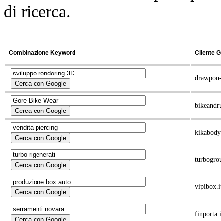
di ricerca.
Combinazione
Keyword
Cliente 
drawpon-
bikeandr
kikabody
turbogrou
vipibox.i
finporta.i