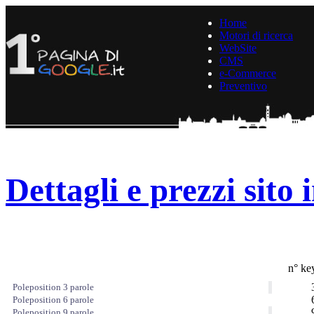
Home
Motori di ricerca
WebSite
CMS
e-Commerce
Preventivo
Dettagli e prezzi sito
n° ke
Poleposition 3 parole
Poleposition 6 parole
Poleposition 9 parole