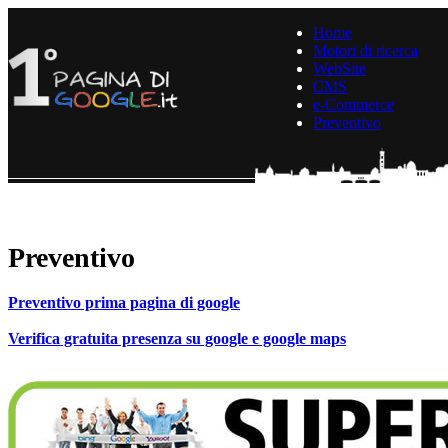
Home
Motori di ricerca
WebSite
CMS
e-Commerce
Preventivo
Preventivo
Preventivo prima pagina di google
Verifica gratuita presenza su google e google maps